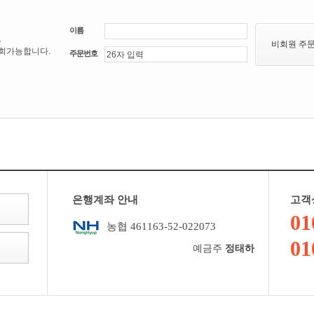
이름
는
비회원 주
조회가능합니다.
주문번호
은행계좌 안내
고객
01
농협 461163-52-022073
01
예금주
정태하