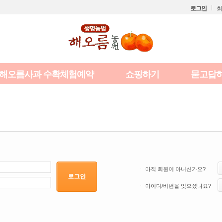
로그인
회
해오름사과 수확체험예약
쇼핑하기
묻고답
ㆍ 아직 회원이 아니신가요?
로그인
ㆍ 아이디/비번을 잊으셨나요?