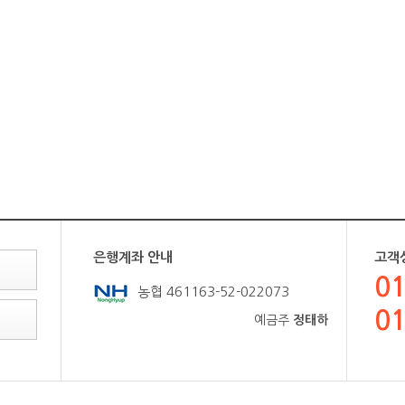
은행계좌 안내
고객
01
농협 461163-52-022073
01
예금주
정태하