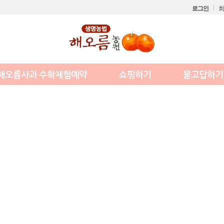
로그인
회
해오름사과 수확체험예약
쇼핑하기
묻고답하기